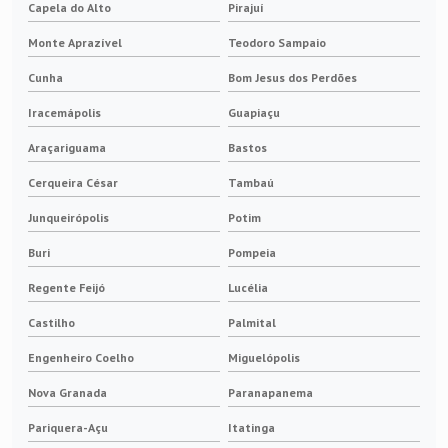
Capela do Alto
Pirajuí
Monte Aprazível
Teodoro Sampaio
Cunha
Bom Jesus dos Perdões
Iracemápolis
Guapiaçu
Araçariguama
Bastos
Cerqueira César
Tambaú
Junqueirópolis
Potim
Buri
Pompeia
Regente Feijó
Lucélia
Castilho
Palmital
Engenheiro Coelho
Miguelópolis
Nova Granada
Paranapanema
Pariquera-Açu
Itatinga