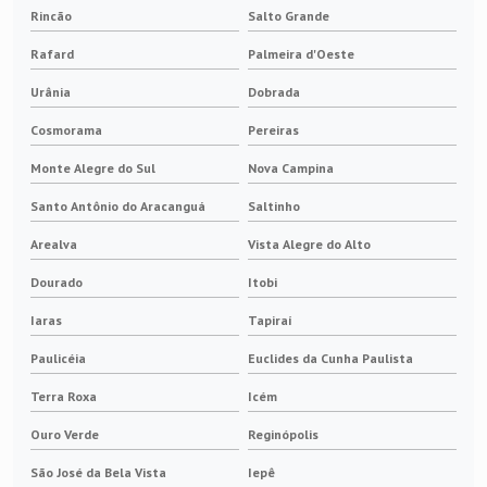
Rincão
Salto Grande
Rafard
Palmeira d'Oeste
Urânia
Dobrada
Cosmorama
Pereiras
Monte Alegre do Sul
Nova Campina
Santo Antônio do Aracanguá
Saltinho
Arealva
Vista Alegre do Alto
Dourado
Itobi
Iaras
Tapiraí
Paulicéia
Euclides da Cunha Paulista
Terra Roxa
Icém
Ouro Verde
Reginópolis
São José da Bela Vista
Iepê