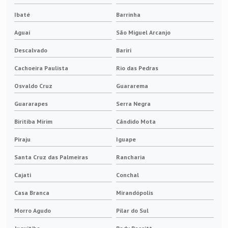
Ibaté
Barrinha
Aguaí
São Miguel Arcanjo
Descalvado
Bariri
Cachoeira Paulista
Rio das Pedras
Osvaldo Cruz
Guararema
Guararapes
Serra Negra
Biritiba Mirim
Cândido Mota
Piraju
Iguape
Santa Cruz das Palmeiras
Rancharia
Cajati
Conchal
Casa Branca
Mirandópolis
Morro Agudo
Pilar do Sul