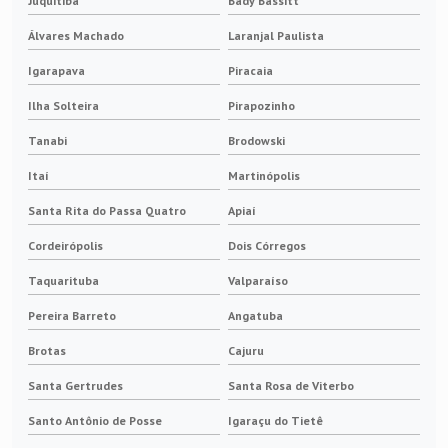
Juquitiba
Bady Bassitt
Álvares Machado
Laranjal Paulista
Igarapava
Piracaia
Ilha Solteira
Pirapozinho
Tanabi
Brodowski
Itaí
Martinópolis
Santa Rita do Passa Quatro
Apiaí
Cordeirópolis
Dois Córregos
Taquarituba
Valparaíso
Pereira Barreto
Angatuba
Brotas
Cajuru
Santa Gertrudes
Santa Rosa de Viterbo
Santo Antônio de Posse
Igaraçu do Tietê