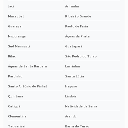
Jaci
Ariranha
Macaubal
Ribeirão Grande
Guaraçaí
Paulo de Faria
Nuporanga
Águas da Prata
Sud Mennucci
Guatapará
Bilac
São Pedro do Turvo
Águas de Santa Bárbara
Lavrinhas
Pardinho
Santa Lúcia
Santo Antônio do Pinhal
Irapuru
Quintana
Lindoia
Catiguá
Natividade da Serra
Clementina
Arandu
Taquarivaí
Barra do Turvo