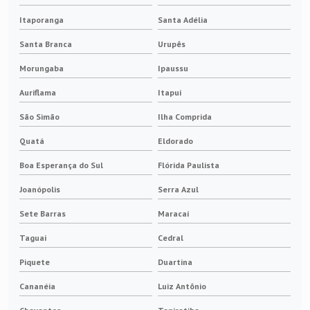
Itaporanga
Santa Adélia
Santa Branca
Urupês
Morungaba
Ipaussu
Auriflama
Itapuí
São Simão
Ilha Comprida
Quatá
Eldorado
Boa Esperança do Sul
Flórida Paulista
Joanópolis
Serra Azul
Sete Barras
Maracaí
Taguaí
Cedral
Piquete
Duartina
Cananéia
Luiz Antônio