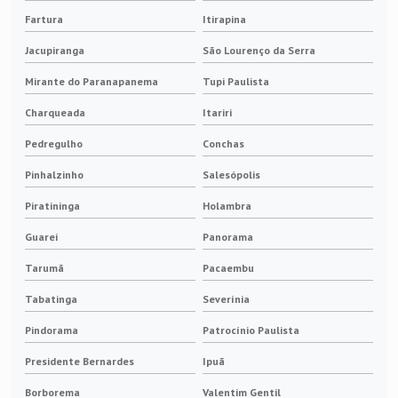
Fartura
Itirapina
Jacupiranga
São Lourenço da Serra
Mirante do Paranapanema
Tupi Paulista
Charqueada
Itariri
Pedregulho
Conchas
Pinhalzinho
Salesópolis
Piratininga
Holambra
Guareí
Panorama
Tarumã
Pacaembu
Tabatinga
Severínia
Pindorama
Patrocínio Paulista
Presidente Bernardes
Ipuã
Borborema
Valentim Gentil