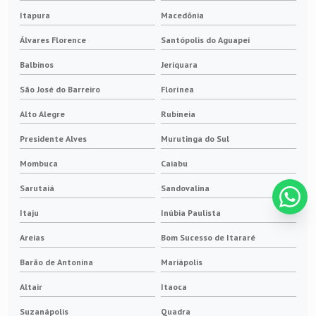
Itapura
Macedônia
Álvares Florence
Santópolis do Aguapeí
Balbinos
Jeriquara
São José do Barreiro
Florínea
Alto Alegre
Rubineia
Presidente Alves
Murutinga do Sul
Mombuca
Caiabu
Sarutaiá
Sandovalina
Itaju
Inúbia Paulista
Areias
Bom Sucesso de Itararé
Barão de Antonina
Mariápolis
Altair
Itaoca
Suzanápolis
Quadra