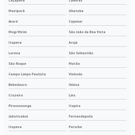
Caçapava
Caieiras
Porta escova para gerador
Mairiporã
Ubatuba
Avaré
Cajamar
Mogi Mirim
São João da Boa Vista
Itapeva
Arujá
Lorena
São Sebastião
São Roque
Matão
Campo Limpo Paulista
Vinhedo
Bebedouro
Ibiúna
Cruzeiro
Lins
Pirassununga
Itapira
Jaboticabal
Fernandópolis
Itupeva
Peruíbe