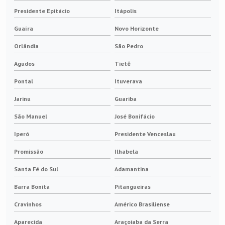
Presidente Epitácio
Itápolis
Guaíra
Novo Horizonte
Orlândia
São Pedro
Agudos
Tietê
Pontal
Ituverava
Jarinu
Guariba
São Manuel
José Bonifácio
Iperó
Presidente Venceslau
Promissão
Ilhabela
Santa Fé do Sul
Adamantina
Barra Bonita
Pitangueiras
Cravinhos
Américo Brasiliense
Aparecida
Araçoiaba da Serra