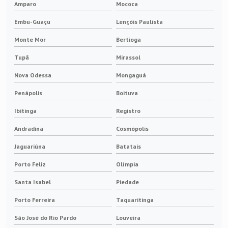
Amparo
Mococa
Embu-Guaçu
Lençóis Paulista
Monte Mor
Bertioga
Tupã
Mirassol
Nova Odessa
Mongaguá
Penápolis
Boituva
Ibitinga
Registro
Andradina
Cosmópolis
Jaguariúna
Batatais
Porto Feliz
Olímpia
Santa Isabel
Piedade
Porto Ferreira
Taquaritinga
São José do Rio Pardo
Louveira