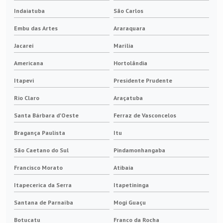
Indaiatuba
São Carlos
Anéis coletores motores elétricos
Embu das Artes
Araraquara
Anel coletor para gerador
Jacareí
Marília
Anel coletor para gerador eólico
Americana
Hortolândia
Itapevi
Presidente Prudente
Escova de carvão industrial
Rio Claro
Araçatuba
Escova de carvão sob medida
Santa Bárbara d'Oeste
Ferraz de Vasconcelos
Escova para gerador
Bragança Paulista
Itu
São Caetano do Sul
Pindamonhangaba
Escova para gerador de energia
Francisco Morato
Atibaia
Escova para gerador eólico
Itapecerica da Serra
Itapetininga
Escova para tacogerador
Santana de Parnaíba
Mogi Guaçu
Botucatu
Franco da Rocha