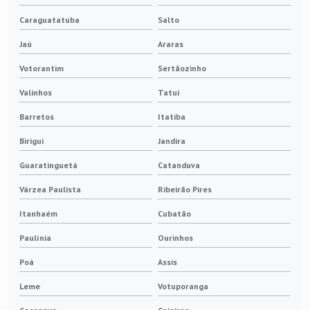
Escovas de carvão onde comprar
Caraguatatuba
Salto
Escovas elétricas para motores
Jaú
Araras
Escovas para anel coletor
Votorantim
Sertãozinho
Valinhos
Tatuí
Anel coletor porta escova
Barretos
Itatiba
Escova de carvão para geradores
Birigui
Jandira
Isoladores elétricos baixa tensão
Guaratinguetá
Catanduva
Várzea Paulista
Ribeirão Pires
Isoladores elétricos de alta tensão
Itanhaém
Cubatão
Pantografo ponte
Paulínia
Ourinhos
Pantografo para ponte rolante
Poá
Assis
Leme
Votuporanga
Porta escova para anel de gerador