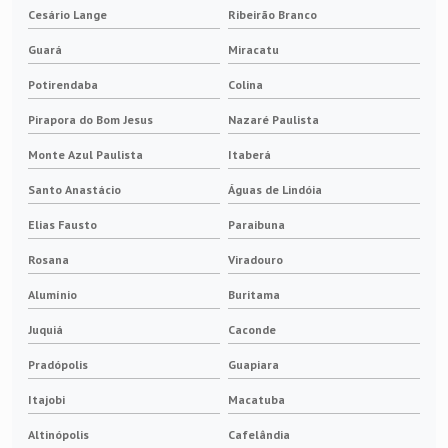
Cesário Lange
Ribeirão Branco
Guará
Miracatu
Potirendaba
Colina
Pirapora do Bom Jesus
Nazaré Paulista
Monte Azul Paulista
Itaberá
Santo Anastácio
Águas de Lindóia
Elias Fausto
Paraibuna
Rosana
Viradouro
Alumínio
Buritama
Juquiá
Caconde
Pradópolis
Guapiara
Itajobi
Macatuba
Altinópolis
Cafelândia