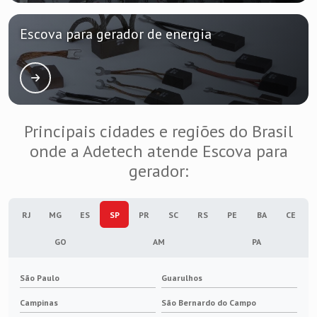
Fábrica de cordoalha de cobre
Escova para gerador de energia
Fábrica de escovas de carvão
Fábrica de terminais elétricos
Fabricante de cordoalha de cobre
Principais cidades e regiões do Brasil
onde a Adetech atende Escova para
Fabricante de escovas de carvão
gerador:
Fabricante de terminais elétricos
RJ
MG
ES
SP
PR
SC
RS
PE
BA
CE
Isolador elétrico
GO
AM
PA
Isolador elétrico epóxi
São Paulo
Guarulhos
Isolador para barramento
Campinas
São Bernardo do Campo