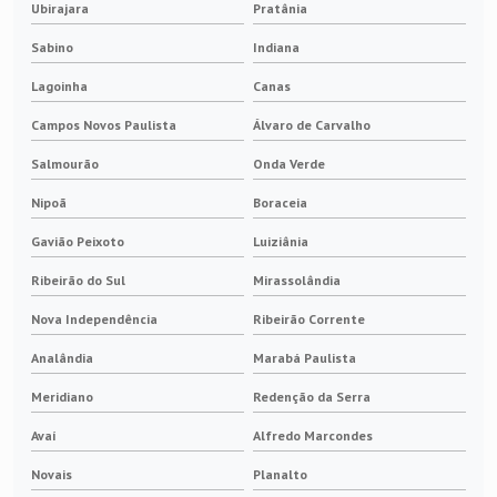
Ubirajara
Pratânia
Sabino
Indiana
Lagoinha
Canas
Campos Novos Paulista
Álvaro de Carvalho
Salmourão
Onda Verde
Nipoã
Boraceia
Gavião Peixoto
Luiziânia
Ribeirão do Sul
Mirassolândia
Nova Independência
Ribeirão Corrente
Analândia
Marabá Paulista
Meridiano
Redenção da Serra
Avaí
Alfredo Marcondes
Novais
Planalto