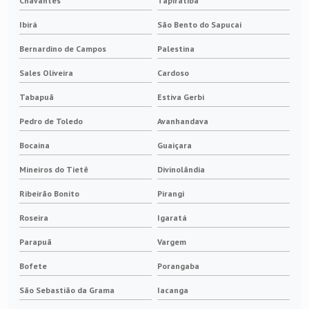
Chavantes
Tapiratiba
Ibirá
São Bento do Sapucaí
Bernardino de Campos
Palestina
Sales Oliveira
Cardoso
Tabapuã
Estiva Gerbi
Pedro de Toledo
Avanhandava
Bocaina
Guaiçara
Mineiros do Tietê
Divinolândia
Ribeirão Bonito
Pirangi
Roseira
Igaratá
Parapuã
Vargem
Bofete
Porangaba
São Sebastião da Grama
Iacanga