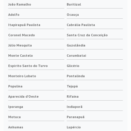
João Ramalho
Buritizal
Adolfo
Ocauçu
Itapirapuã Paulista
Cabrália Paulista
Coronel Macedo
Santa Cruz da Conceição
Júlio Mesquita
Guzolândia
Monte Castelo
Corumbataí
Espírito Santo do Turvo
Glicério
Monteiro Lobato
Pontalinda
Populina
Tejupá
Aparecida d'Oeste
Rifaina
Iporanga
Indiaporã
Motuca
Paranapuã
Anhumas
Lupércio