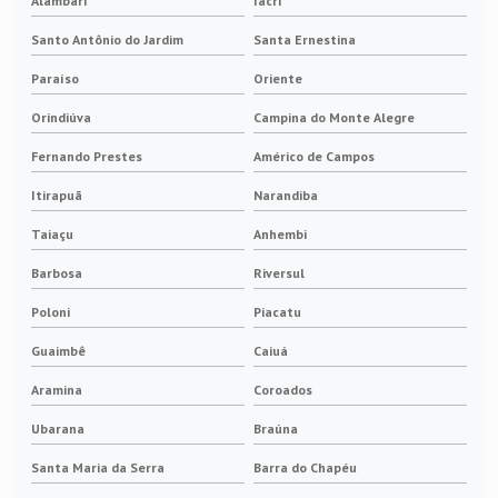
Alambari
Iacri
Santo Antônio do Jardim
Santa Ernestina
Paraíso
Oriente
Orindiúva
Campina do Monte Alegre
Fernando Prestes
Américo de Campos
Itirapuã
Narandiba
Taiaçu
Anhembi
Barbosa
Riversul
Poloni
Piacatu
Guaimbê
Caiuá
Aramina
Coroados
Ubarana
Braúna
Santa Maria da Serra
Barra do Chapéu