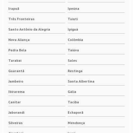
Irapuã
Ipeúna
Três Fronteiras
Tuiuti
Santo Antônio da Alegria
Ipiguá
Nova Aliança
Colômbia
Pedra Bela
Taiúva
Tarabai
Sales
Guarantã
Restinga
Jambeiro
Santa Albertina
Ibirarema
Gália
Canitar
Taciba
Jaborandi
Echaporã
Silveiras
Mendonça