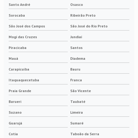
Mola de pressão constante
Santo André
Osasco
Sorocaba
Ribeirão Preto
Molas para porta escovas
São José dos Campos
São José do Rio Preto
Pantógrafo elétrico
Mogi das Cruzes
Jundiaí
Pino isolador
Piracicaba
Santos
Mauá
Diadema
Porta escova motor cc
Carapicuíba
Bauru
Porta escova para anel coletor
Itaquaquecetuba
Franca
Porta escova para motor elétrico
Praia Grande
São Vicente
Barueri
Taubaté
Porta escovas para motores
Suzano
Limeira
Reforma de contatos elétricos
Guarujá
Sumaré
Terminal elétrico
Cotia
Taboão da Serra