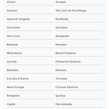
Uchoa
Sarapuí
Guaraci
São Luiz do Paraitinga
General Salgado
Riolândia
Ouroeste
Getulina
Vera Cruz
Areiópolis
Bananal
Manduri
Nhandeara
Neves Paulista
Lavínia
Palmares Paulista
Bálsamo
Dumont
Estrela d'Oeste
Torrinha
Nova Europa
Cristais Paulista
Rinópolis
Queluz
Cajobi
Herculândia