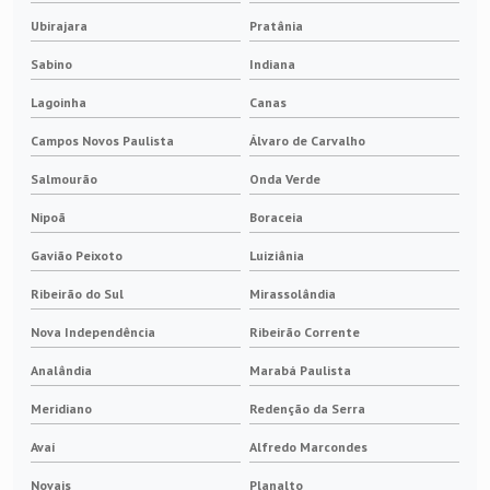
Ubirajara
Pratânia
Sabino
Indiana
Lagoinha
Canas
Campos Novos Paulista
Álvaro de Carvalho
Salmourão
Onda Verde
Nipoã
Boraceia
Gavião Peixoto
Luiziânia
Ribeirão do Sul
Mirassolândia
Nova Independência
Ribeirão Corrente
Analândia
Marabá Paulista
Meridiano
Redenção da Serra
Avaí
Alfredo Marcondes
Novais
Planalto