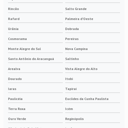
Rincão
Salto Grande
Rafard
Palmeira d'Oeste
Urânia
Dobrada
Cosmorama
Pereiras
Monte Alegre do Sul
Nova Campina
Santo Antônio do Aracanguá
Saltinho
Arealva
Vista Alegre do Alto
Dourado
Itobi
Iaras
Tapiraí
Paulicéia
Euclides da Cunha Paulista
Terra Roxa
Icém
Ouro Verde
Reginópolis