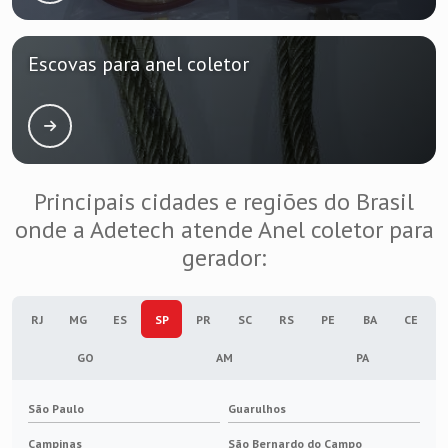
Fábrica de contatos elétricos
Fábrica de cordoalha de cobre
Escovas para anel coletor
Fábrica de escovas de carvão
Fábrica de terminais elétricos
Fabricante de cordoalha de cobre
Principais cidades e regiões do Brasil
onde a Adetech atende Anel coletor para
Fabricante de escovas de carvão
gerador:
Fabricante de terminais elétricos
RJ
MG
ES
SP
PR
SC
RS
PE
BA
CE
Isolador elétrico
GO
AM
PA
Isolador elétrico epóxi
São Paulo
Guarulhos
Isolador para barramento
Campinas
São Bernardo do Campo