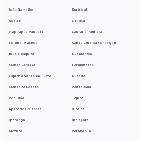
João Ramalho
Buritizal
Adolfo
Ocauçu
Itapirapuã Paulista
Cabrália Paulista
Coronel Macedo
Santa Cruz da Conceição
Júlio Mesquita
Guzolândia
Monte Castelo
Corumbataí
Espírito Santo do Turvo
Glicério
Monteiro Lobato
Pontalinda
Populina
Tejupá
Aparecida d'Oeste
Rifaina
Iporanga
Indiaporã
Motuca
Paranapuã