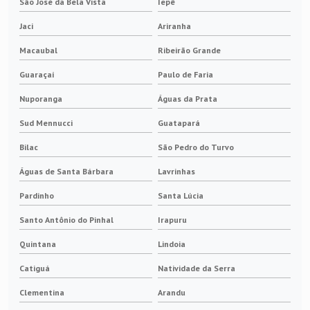
São José da Bela Vista
Iepê
Jaci
Ariranha
Macaubal
Ribeirão Grande
Guaraçaí
Paulo de Faria
Nuporanga
Águas da Prata
Sud Mennucci
Guatapará
Bilac
São Pedro do Turvo
Águas de Santa Bárbara
Lavrinhas
Pardinho
Santa Lúcia
Santo Antônio do Pinhal
Irapuru
Quintana
Lindoia
Catiguá
Natividade da Serra
Clementina
Arandu