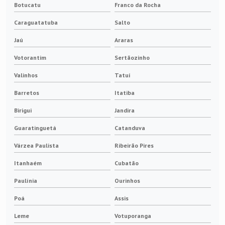
Botucatu
Franco da Rocha
Escovas de carvão onde comprar
Caraguatatuba
Salto
Escovas elétricas para motores
Jaú
Araras
Escovas para anel coletor
Votorantim
Sertãozinho
Valinhos
Tatuí
Anel coletor porta escova
Barretos
Itatiba
Escova de carvão para geradores
Birigui
Jandira
Isoladores elétricos baixa tensão
Guaratinguetá
Catanduva
Várzea Paulista
Ribeirão Pires
Isoladores elétricos de alta tensão
Itanhaém
Cubatão
Pantografo ponte
Paulínia
Ourinhos
Pantografo para ponte rolante
Poá
Assis
Leme
Votuporanga
Porta escova para anel de gerador