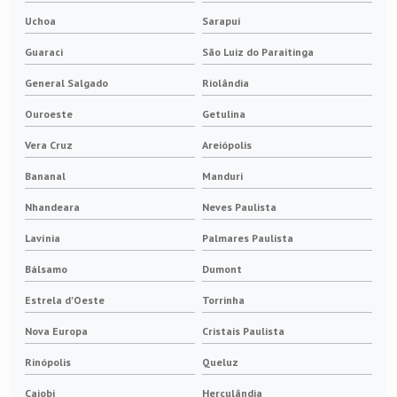
Uchoa
Sarapuí
Guaraci
São Luiz do Paraitinga
General Salgado
Riolândia
Ouroeste
Getulina
Vera Cruz
Areiópolis
Bananal
Manduri
Nhandeara
Neves Paulista
Lavínia
Palmares Paulista
Bálsamo
Dumont
Estrela d'Oeste
Torrinha
Nova Europa
Cristais Paulista
Rinópolis
Queluz
Cajobi
Herculândia