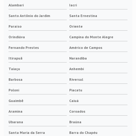
Alambari
Iacri
Santo Antônio do Jardim
Santa Ernestina
Paraíso
Oriente
Orindiúva
Campina do Monte Alegre
Fernando Prestes
Américo de Campos
Itirapuã
Narandiba
Taiaçu
Anhembi
Barbosa
Riversul
Poloni
Piacatu
Guaimbê
Caiuá
Aramina
Coroados
Ubarana
Braúna
Santa Maria da Serra
Barra do Chapéu