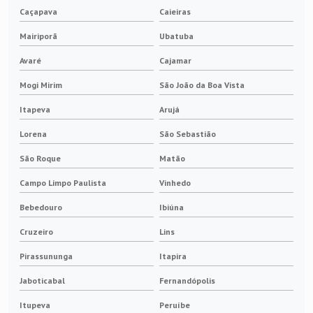
Caçapava
Caieiras
Porta escova para gerador
Mairiporã
Ubatuba
Avaré
Cajamar
Mogi Mirim
São João da Boa Vista
Itapeva
Arujá
Lorena
São Sebastião
São Roque
Matão
Campo Limpo Paulista
Vinhedo
Bebedouro
Ibiúna
Cruzeiro
Lins
Pirassununga
Itapira
Jaboticabal
Fernandópolis
Itupeva
Peruíbe