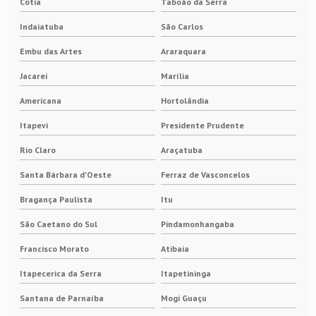
Cotia
Taboão da Serra
Indaiatuba
São Carlos
Anéis coletores motores elétricos
Embu das Artes
Araraquara
Anel coletor para gerador
Jacareí
Marília
Anel coletor para gerador eólico
Americana
Hortolândia
Itapevi
Presidente Prudente
Escova de carvão industrial
Rio Claro
Araçatuba
Escova de carvão sob medida
Santa Bárbara d'Oeste
Ferraz de Vasconcelos
Escova para gerador
Bragança Paulista
Itu
São Caetano do Sul
Pindamonhangaba
Escova para gerador de energia
Francisco Morato
Atibaia
Escova para gerador eólico
Itapecerica da Serra
Itapetininga
Escova para tacogerador
Santana de Parnaíba
Mogi Guaçu