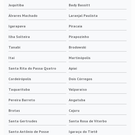
Juquitiba
Bady Bassitt
Álvares Machado
Laranjal Paulista
Igarapava
Piracaia
Ilha Solteira
Pirapozinho
Tanabi
Brodowski
Itaí
Martinópolis
Santa Rita do Passa Quatro
Apiaí
Cordeirópolis
Dois Córregos
Taquarituba
Valparaíso
Pereira Barreto
Angatuba
Brotas
Cajuru
Santa Gertrudes
Santa Rosa de Viterbo
Santo Antônio de Posse
Igaraçu do Tietê