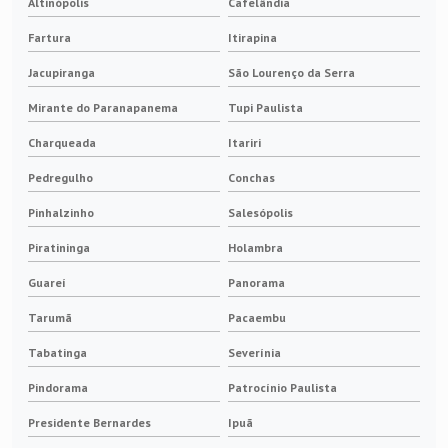
Altinópolis
Cafelândia
Fartura
Itirapina
Jacupiranga
São Lourenço da Serra
Mirante do Paranapanema
Tupi Paulista
Charqueada
Itariri
Pedregulho
Conchas
Pinhalzinho
Salesópolis
Piratininga
Holambra
Guareí
Panorama
Tarumã
Pacaembu
Tabatinga
Severínia
Pindorama
Patrocínio Paulista
Presidente Bernardes
Ipuã