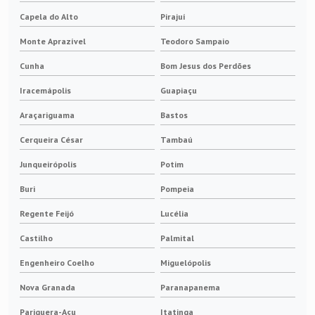
Capela do Alto
Pirajuí
Monte Aprazível
Teodoro Sampaio
Cunha
Bom Jesus dos Perdões
Iracemápolis
Guapiaçu
Araçariguama
Bastos
Cerqueira César
Tambaú
Junqueirópolis
Potim
Buri
Pompeia
Regente Feijó
Lucélia
Castilho
Palmital
Engenheiro Coelho
Miguelópolis
Nova Granada
Paranapanema
Pariquera-Açu
Itatinga