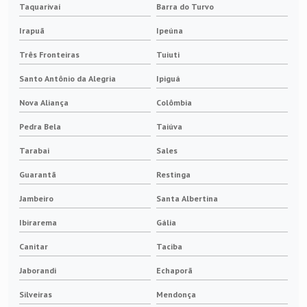
Taquarivaí
Barra do Turvo
Irapuã
Ipeúna
Três Fronteiras
Tuiuti
Santo Antônio da Alegria
Ipiguá
Nova Aliança
Colômbia
Pedra Bela
Taiúva
Tarabai
Sales
Guarantã
Restinga
Jambeiro
Santa Albertina
Ibirarema
Gália
Canitar
Taciba
Jaborandi
Echaporã
Silveiras
Mendonça