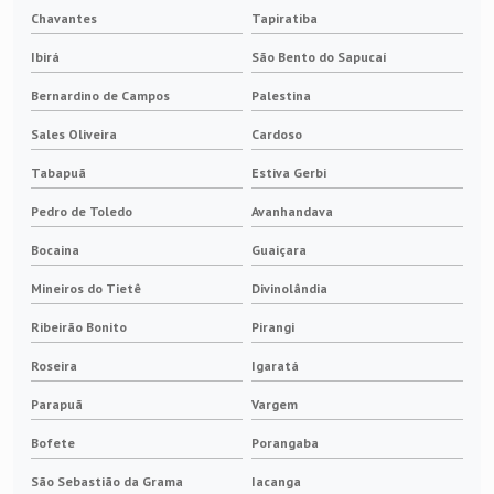
Chavantes
Tapiratiba
Ibirá
São Bento do Sapucaí
Bernardino de Campos
Palestina
Sales Oliveira
Cardoso
Tabapuã
Estiva Gerbi
Pedro de Toledo
Avanhandava
Bocaina
Guaiçara
Mineiros do Tietê
Divinolândia
Ribeirão Bonito
Pirangi
Roseira
Igaratá
Parapuã
Vargem
Bofete
Porangaba
São Sebastião da Grama
Iacanga