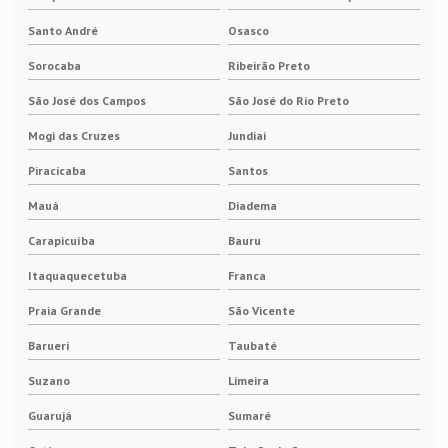
Mola de pressão constante
Santo André
Osasco
Sorocaba
Ribeirão Preto
Molas para porta escovas
São José dos Campos
São José do Rio Preto
Pantógrafo elétrico
Mogi das Cruzes
Jundiaí
Pino isolador
Piracicaba
Santos
Mauá
Diadema
Porta escova motor cc
Carapicuíba
Bauru
Porta escova para anel coletor
Itaquaquecetuba
Franca
Porta escova para motor elétrico
Praia Grande
São Vicente
Barueri
Taubaté
Porta escovas para motores
Suzano
Limeira
Reforma de contatos elétricos
Guarujá
Sumaré
Terminal elétrico