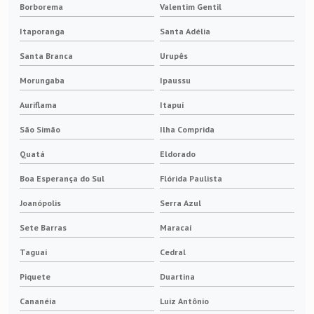
Borborema
Valentim Gentil
Itaporanga
Santa Adélia
Santa Branca
Urupês
Morungaba
Ipaussu
Auriflama
Itapuí
São Simão
Ilha Comprida
Quatá
Eldorado
Boa Esperança do Sul
Flórida Paulista
Joanópolis
Serra Azul
Sete Barras
Maracaí
Taguaí
Cedral
Piquete
Duartina
Cananéia
Luiz Antônio