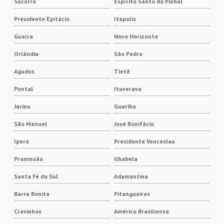
Socorro
Espírito Santo do Pinhal
Presidente Epitácio
Itápolis
Guaíra
Novo Horizonte
Orlândia
São Pedro
Agudos
Tietê
Pontal
Ituverava
Jarinu
Guariba
São Manuel
José Bonifácio
Iperó
Presidente Venceslau
Promissão
Ilhabela
Santa Fé do Sul
Adamantina
Barra Bonita
Pitangueiras
Cravinhos
Américo Brasiliense