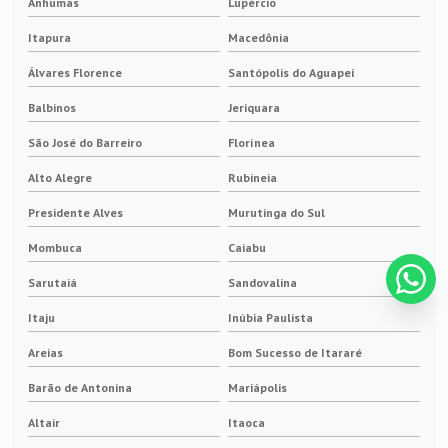
Anhumas
Lupércio
Itapura
Macedônia
Álvares Florence
Santópolis do Aguapeí
Balbinos
Jeriquara
São José do Barreiro
Florínea
Alto Alegre
Rubineia
Presidente Alves
Murutinga do Sul
Mombuca
Caiabu
Sarutaiá
Sandovalina
Itaju
Inúbia Paulista
Areias
Bom Sucesso de Itararé
Barão de Antonina
Mariápolis
Altair
Itaoca