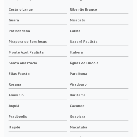
Cesário Lange
Ribeirão Branco
Guará
Miracatu
Potirendaba
Colina
Pirapora do Bom Jesus
Nazaré Paulista
Monte Azul Paulista
Itaberá
Santo Anastácio
Águas de Lindóia
Elias Fausto
Paraibuna
Rosana
Viradouro
Alumínio
Buritama
Juquiá
Caconde
Pradópolis
Guapiara
Itajobi
Macatuba