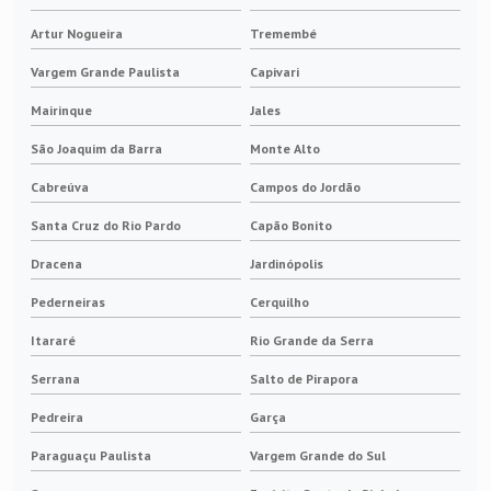
Artur Nogueira
Tremembé
Vargem Grande Paulista
Capivari
Mairinque
Jales
São Joaquim da Barra
Monte Alto
Cabreúva
Campos do Jordão
Santa Cruz do Rio Pardo
Capão Bonito
Dracena
Jardinópolis
Pederneiras
Cerquilho
Itararé
Rio Grande da Serra
Serrana
Salto de Pirapora
Pedreira
Garça
Paraguaçu Paulista
Vargem Grande do Sul