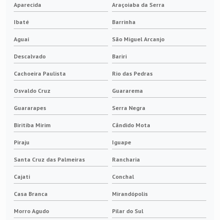
Aparecida
Araçoiaba da Serra
Ibaté
Barrinha
Aguaí
São Miguel Arcanjo
Descalvado
Bariri
Cachoeira Paulista
Rio das Pedras
Osvaldo Cruz
Guararema
Guararapes
Serra Negra
Biritiba Mirim
Cândido Mota
Piraju
Iguape
Santa Cruz das Palmeiras
Rancharia
Cajati
Conchal
Casa Branca
Mirandópolis
Morro Agudo
Pilar do Sul