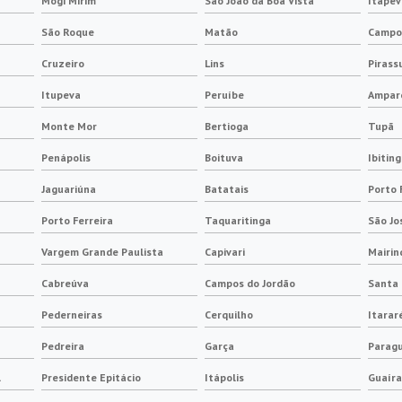
Mogi Mirim
São João da Boa Vista
Itapev
São Roque
Matão
Campo 
Cruzeiro
Lins
Pirass
Itupeva
Peruíbe
Ampar
Monte Mor
Bertioga
Tupã
Penápolis
Boituva
Ibitin
Jaguariúna
Batatais
Porto 
Porto Ferreira
Taquaritinga
São Jo
Vargem Grande Paulista
Capivari
Mairin
Cabreúva
Campos do Jordão
Santa 
Pederneiras
Cerquilho
Itarar
Pedreira
Garça
Paragu
l
Presidente Epitácio
Itápolis
Guaíra