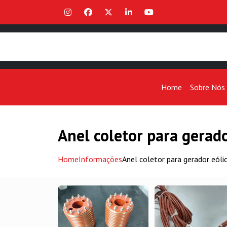
Home
Sobre Nós
Anel coletor para gerado
Home
Informações
Anel coletor para gerador eóli