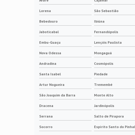
Avaré
Cajamar
Lorena
São Sebastião
Bebedouro
Ibiúna
Jaboticabal
Fernandópolis
Embu-Guaçu
Lençóis Paulista
Nova Odessa
Mongaguá
Andradina
Cosmópolis
Santa Isabel
Piedade
Artur Nogueira
Tremembé
São Joaquim da Barra
Monte Alto
Dracena
Jardinópolis
Serrana
Salto de Pirapora
Socorro
Espírito Santo do Pinha