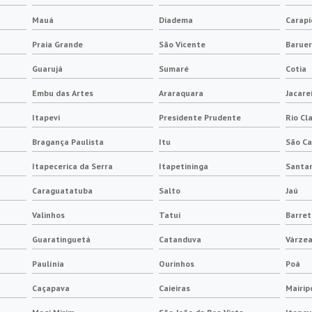
Mauá
Diadema
Carapi
Praia Grande
São Vicente
Baruer
Guarujá
Sumaré
Cotia
Embu das Artes
Araraquara
Jacare
Itapevi
Presidente Prudente
Rio Cl
Bragança Paulista
Itu
São Ca
Itapecerica da Serra
Itapetininga
Santan
Caraguatatuba
Salto
Jaú
Valinhos
Tatuí
Barret
Guaratinguetá
Catanduva
Várzea
Paulínia
Ourinhos
Poá
Caçapava
Caieiras
Mairip