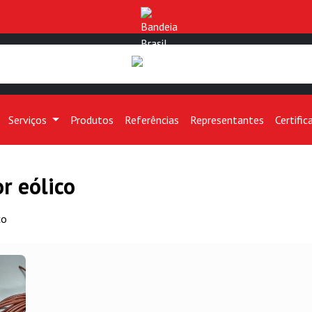
Serviços
Produtos
Referências
Representantes
Certific
r eólico
co