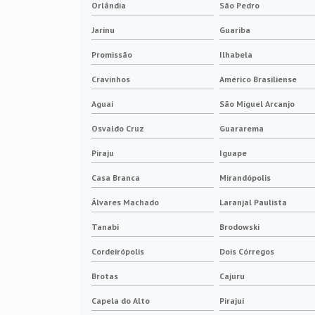
Orlândia
São Pedro
Jarinu
Guariba
Promissão
Ilhabela
Cravinhos
Américo Brasiliense
Aguaí
São Miguel Arcanjo
Osvaldo Cruz
Guararema
Piraju
Iguape
Casa Branca
Mirandópolis
Álvares Machado
Laranjal Paulista
Tanabi
Brodowski
Cordeirópolis
Dois Córregos
Brotas
Cajuru
Capela do Alto
Pirajuí