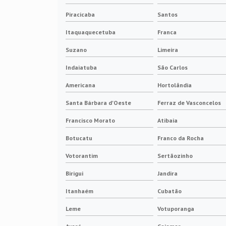
Piracicaba
Santos
Itaquaquecetuba
Franca
Suzano
Limeira
Indaiatuba
São Carlos
Americana
Hortolândia
Santa Bárbara d'Oeste
Ferraz de Vasconcelos
Francisco Morato
Atibaia
Botucatu
Franco da Rocha
Votorantim
Sertãozinho
Birigui
Jandira
Itanhaém
Cubatão
Leme
Votuporanga