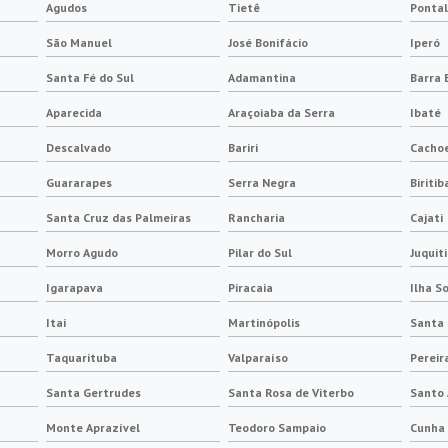
Agudos
Tietê
Pontal
São Manuel
José Bonifácio
Iperó
Santa Fé do Sul
Adamantina
Barra 
Aparecida
Araçoiaba da Serra
Ibaté
Descalvado
Bariri
Cachoe
Guararapes
Serra Negra
Biritib
Santa Cruz das Palmeiras
Rancharia
Cajati
Morro Agudo
Pilar do Sul
Juquit
Igarapava
Piracaia
Ilha S
Itaí
Martinópolis
Santa 
Taquarituba
Valparaíso
Pereir
Santa Gertrudes
Santa Rosa de Viterbo
Santo 
Monte Aprazível
Teodoro Sampaio
Cunha