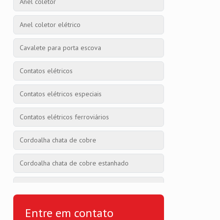
Anel coletor
Anel coletor elétrico
Cavalete para porta escova
Contatos elétricos
Contatos elétricos especiais
Contatos elétricos ferroviários
Cordoalha chata de cobre
Cordoalha chata de cobre estanhado
Cordoalha chata flexível de cobre
Cordoalha de cobre
Entre em contato