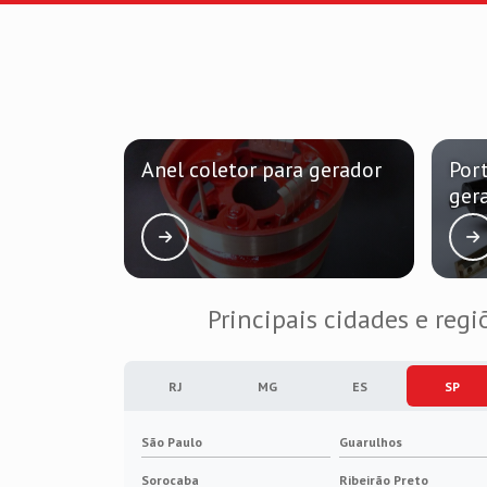
Anel coletor para gerador
Por
ger
Principais cidades e regi
RJ
MG
ES
SP
São Paulo
Guarulhos
Sorocaba
Ribeirão Preto