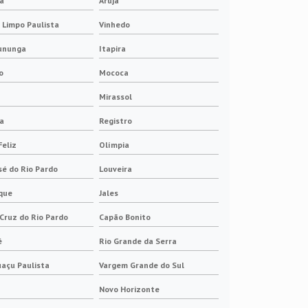
a
Arujá
Escova de carvão sob medida
Limpo Paulista
Vinhedo
Escova para gerador
ununga
Itapira
o
Mococa
Escova para gerador de energia
Mirassol
Escova para gerador eólico
ga
Registro
Escova para tacogerador
Feliz
Olímpia
sé do Rio Pardo
Louveira
Escovas de carvão onde comprar
que
Jales
Escovas elétricas para motores
Cruz do Rio Pardo
Capão Bonito
Escovas para anel coletor
é
Rio Grande da Serra
açu Paulista
Vargem Grande do Sul
Anel coletor porta escova
Novo Horizonte
Escova de carvão para geradores